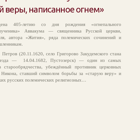
й веры, написанное огнем»
щена 405-летию со дня рождения «огнепального
 мученика» Аввакума — священника Русской церкви,
еля, автора «Жития», ряда полемических сочинений и
шленникам.
Петров (20.11.1620, село Григорово Закудемского стана
уезда — 14.04.1682, Пустозерск) — один из самых
в старообрядчества, убеждённый противник церковных
 Никона, ставший символом борьбы за «старую веру» и
ких русских полемических религиозных…