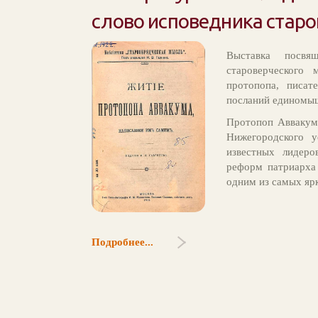
слово исповедника старо
Выставка посвя
староверческого
протопопа, писат
посланий единомы
Протопоп Аввакум 
Нижегородского 
известных лидеро
реформ патриарха
одним из самых яр
Подробнее...