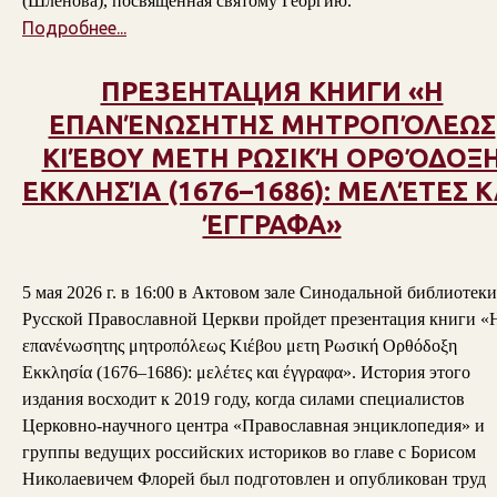
(Шлёнова), посвященная святому Георгию.
Подробнее...
ПРЕЗЕНТАЦИЯ КНИГИ «Η
ΕΠΑΝΈΝΩΣΗΤΗΣ ΜΗΤΡΟΠΌΛΕΩΣ
ΚΙΈΒΟΥ ΜΕΤΗ ΡΩΣΙΚΉ ΟΡΘΌΔΟΞ
ΕΚΚΛΗΣΊΑ (1676–1686): ΜΕΛΈΤΕΣ Κ
ΈΓΓΡΑΦΑ»
5 мая 2026 г. в 16:00 в Актовом зале Синодальной библиотеки
Русской Православной Церкви пройдет презентация книги «
επανένωσητης μητροπόλεως Κιέβου μετη Ρωσική Ορθόδοξη
Εκκλησία (1676–1686): μελέτες και έγγραφα». История этого
издания восходит к 2019 году, когда силами специалистов
Церковно-научного центра «Православная энциклопедия» и
группы ведущих российских историков во главе с Борисом
Николаевичем Флорей был подготовлен и опубликован труд