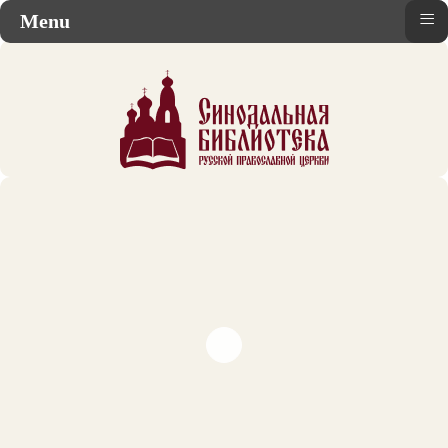
≡
Menu