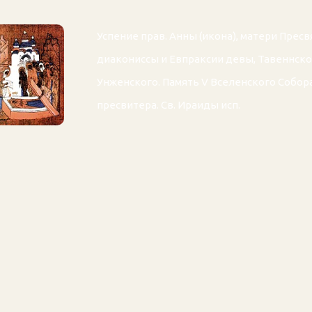
Успение прав.
Анны
(
икона
), матери Прес
диакониссы и
Евпраксии
девы, Тавеннско
Унженского. Память
V Вселенского Собор
пресвитера. Св.
Ираиды
исп.