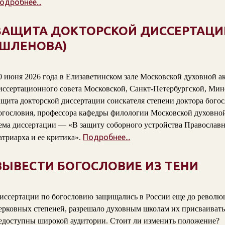
одробнее...
ЗАЩИТА ДОКТОРСКОЙ ДИССЕРТАЦИ
(ШЛЕНОВА)
0 июня 2026 года в Елизаветинском зале Московской духовной а
иссертационного совета Московской, Санкт-Петербургской, Мин
ащита докторской диссертации соискателя степени доктора бого
огословия, профессора кафедры филологии Московской духовно
ема диссертации — «В защиту соборного устройства Православн
Подробнее...
атриарха и ее критика».
ВЫВЕСТИ БОГОСЛОВИЕ ИЗ ТЕНИ
иссертации по богословию защищались в России еще до революци
ерковных степеней, разрешало духовным школам их присваивать
едоступны широкой аудитории. Стоит ли изменить положение?