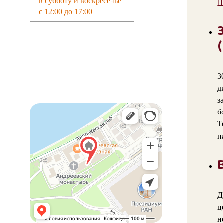
в субботу и воскресенье
П
с 12:00 до 17:00
3
д
з
б
Т
п
Д
ц
н