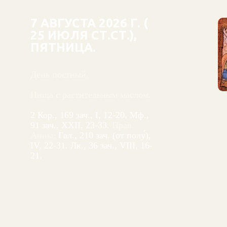
7 АВГУСТА 2026 Г. (
25 ИЮЛЯ СТ.СТ.),
ПЯТНИЦА.
День постный.
Пища с растительным маслом.
2 Кор., 169 зач., I, 12-20.
Мф.,
91 зач., XXII, 23-33.
Прав.
Анны:
Гал., 210 зач. (от полу́),
IV, 22-31.
Лк., 36 зач., VIII, 16-
21.