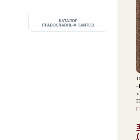
1
«
х
Н
П