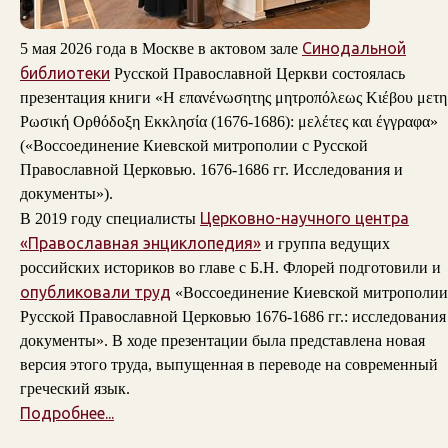
Синодальной
5 мая 2026 года в Москве в актовом зале
библиотеки
Русской Православной Церкви состоялась
презентация книги «Η επανένωσητης μητροπόλεως Κιέβου μετη
Ρωσική Ορθόδοξη Εκκλησία (1676-1686): μελέτες και έγγραφα»
(«Воссоединение Киевской митрополии с Русской
Православной Церковью. 1676-1686 гг. Исследования и
документы»).
Церковно-научного центра
В 2019 году специалисты
«Православная энциклопедия»
и группа ведущих
российских историков во главе с Б.Н. Флорей подготовили и
опубликовали труд
«Воссоединение Киевской митрополии
Русской Православной Церковью 1676-1686 гг.: исследования
документы». В ходе презентации была представлена новая
версия этого труда, выпущенная в переводе на современный
греческий язык.
Подробнее...