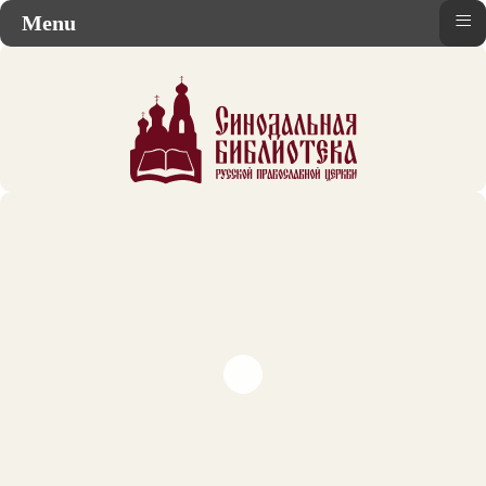
≡
Menu