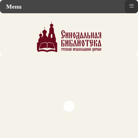
≡
Menu