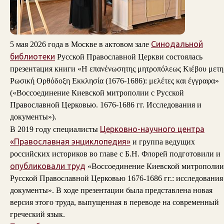
Синодальной
5 мая 2026 года в Москве в актовом зале
библиотеки
Русской Православной Церкви состоялась
презентация книги «Η επανένωσητης μητροπόλεως Κιέβου μετη
Ρωσική Ορθόδοξη Εκκλησία (1676-1686): μελέτες και έγγραφα»
(«Воссоединение Киевской митрополии с Русской
Православной Церковью. 1676-1686 гг. Исследования и
документы»).
Церковно-научного центра
В 2019 году специалисты
«Православная энциклопедия»
и группа ведущих
российских историков во главе с Б.Н. Флорей подготовили и
опубликовали труд
«Воссоединение Киевской митрополии
Русской Православной Церковью 1676-1686 гг.: исследования
документы». В ходе презентации была представлена новая
версия этого труда, выпущенная в переводе на современный
греческий язык.