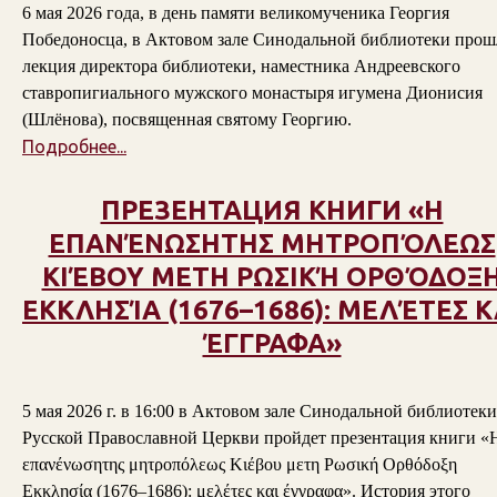
6 мая 2026 года, в день памяти великомученика Георгия
Победоносца, в Актовом зале Синодальной библиотеки прош
лекция директора библиотеки, наместника Андреевского
ставропигиального мужского монастыря игумена Дионисия
(Шлёнова), посвященная святому Георгию.
Подробнее...
ПРЕЗЕНТАЦИЯ КНИГИ «Η
ΕΠΑΝΈΝΩΣΗΤΗΣ ΜΗΤΡΟΠΌΛΕΩΣ
ΚΙΈΒΟΥ ΜΕΤΗ ΡΩΣΙΚΉ ΟΡΘΌΔΟΞ
ΕΚΚΛΗΣΊΑ (1676–1686): ΜΕΛΈΤΕΣ Κ
ΈΓΓΡΑΦΑ»
5 мая 2026 г. в 16:00 в Актовом зале Синодальной библиотеки
Русской Православной Церкви пройдет презентация книги «
επανένωσητης μητροπόλεως Κιέβου μετη Ρωσική Ορθόδοξη
Εκκλησία (1676–1686): μελέτες και έγγραφα». История этого