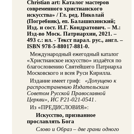
Christian art: Каталог мастеров
современного христианского
искусства» / Гл. ред. Николай
(Погребняк), еп. Балашихинский;
Изд. и сост. И.Г. Кондратович. – М.:
Изд-во Моск. Патриархии, 2021. –
493 с.: ил. - Текст парал. рус., англ. –
ISBN 978-5-88017-881-0.
Международный ежегодный каталог
«Христианское искусство» издаётся по
благословению Святейшего Патриарха
Московского и всея Руси Кирилла.
Издание имеет гриф:
«Допущено к
распространению Издательским
Советом Русской Православной
Церкви», ИС Р21-021-0541
.
Из «ПРЕДИСЛОВИЯ»:
Искусство, призванное
прославлять Бога
Слово и Образ – две грани одного