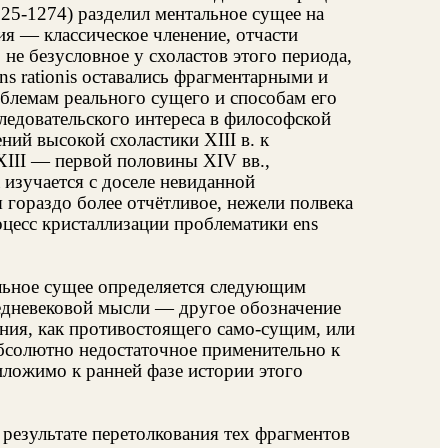
25-1274) разделил ментальное сущее на
я — классическое членение, отчасти
 не безусловное у схоластов этого периода,
 rationis оставались фрагментарными и
блемам реального сущего и способам его
ледовательского интереса в философской
ий высокой схоластики XIII в. к
XIII — первой половины XIV вв.,
 изучается с доселе невиданной
 гораздо более отчётливое, нежели полвека
оцесс кристаллизации проблематики ens
льное сущее определяется следующим
 средневековой мысли — другое обозначение
ния, как противостоящего само-сущим, или
абсолютно недостаточное применительно к
ложимо к ранней фазе истории этого
 результате перетолкования тех фрагментов