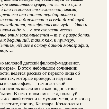
кое ментальное сущее, то есть по сути
й или несколько тяжеловесной, мысли,
оречиями или просто перебирающей в
азвития и допущения и всегда доходящей
ысль-лабиринт, полифоническое чудо… Это и
анном виде <…> вся схоластическая
нно этим заканчивается – т.е. с разработки
х дефиниций, таких как, к примеру,
тием, лёгшее в основу данной монографии,
автор…»
ьно молодой датский философ-медиевист,
Химеры». В этом небольшом сочинении,
ти, ведётся рассказ от первого лица об
иментах, которые проводили над ним
а к философам, — начинает своё
они использовали меня как подопытное
бытия. В некотором смысле я, пожалуй,
ы до такой степени измучили меня, что конец
известите, прошу, Кентавра, Козлооленя и
убив меня, философы, надеюсь, сохранят