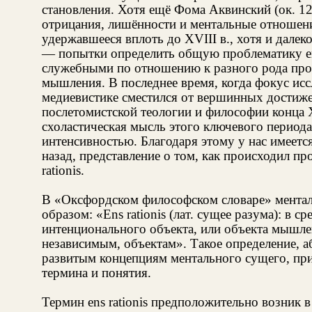
становления. Хотя ещё Фома Аквинский (ок. 12
отрицания, лишённости и ментальные отношени
удержавшееся вплоть до XVIII в., хотя и далеко
— попытки определить общую проблематику ens
служебными по отношению к разного рода про
мышления. В последнее время, когда фокус исс
медиевистике сместился от вершинных достижен
послетомистской теологии и философии конца 
схоластическая мысль этого ключевого периода
интенсивностью. Благодаря этому у нас имеется
назад, представление о том, как происходил пр
rationis.
В «Оксфордском философском словаре» мента
образом: «Ens rationis (лат. сущее разума): в
интенционального объекта, или объекта мышле
независимым, объектам». Такое определение, 
развитым концепциям ментального сущего, при
термина и понятия.
Термин ens rationis предположительно возник в