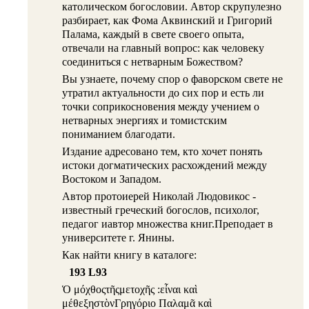
католическом богословии. Автор скрупулезно
разбирает, как Фома Аквинский и Григорий
Палама, каждый в свете своего опыта,
отвечали на главный вопрос: как человеку
соединиться с нетварным Божеством?
Вы узнаете, почему спор о фаворском свете не
утратил актуальности до сих пор и есть ли
точки соприкосновения между учением о
нетварных энергиях и томистским
пониманием благодати.
Издание адресовано тем, кто хочет понять
истоки догматических расхождений между
Востоком и Западом.
Автор протоиерей Николай Людовикос -
известный греческий богослов, психолог,
педагог иавтор множества книг.Преподает в
университете г. Янины.
Как найти книгу в каталоге:
193 L93
Ὁ μόχθοςτῆςμετοχῆς :εἶναι καὶ
μέθεξηστὸνΓρηγόριο Παλαμᾶ καὶ