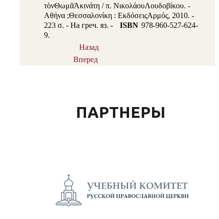
τὸνΘωμᾶἈκινάτη / π. ΝικολάουΛουδοβίκου. -
Αθήνα ;Θεσσαλονίκη : ΕκδόσειςΑρμός, 2010. -
223 σ. - На греч. яз. -
ISBN
978-960-527-624-
9.
Назад
Вперед
ПАРТНЕРЫ