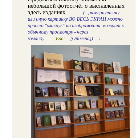
небольшой фотоотчёт о выставленных
здесь изданиях
(
развернуть ту
или иную картинку ВО ВЕСЬ ЭКРАН можно
просто "кликнув" на изображении; возврат к
обычному просмотру - через
команду
"Esc"
[Отмена])
: