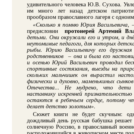
удивительного человека Ю.В. Сухова. Увл
им много лет назад детском патриот
прообразом православного лагеря с одноим
«Сколько я помню Юрия Васильевича,
–
предисловии
протоиерей Артемий Вл
детьми. Они окружали его и утром, и дн
неутомимые педагоги, для которых детск
рыбы. Юрию Васильевичу его дружная
родственников
–
она и была его настояще
и осенью Юрий Васильевич проводил беск
спортивные состязания, выезды на приро
скольких мальчишек он вырастил наст
физически и духовно, маменькиных сынко
Отечества... Не мудрено, что дети 
наставнику искренней признательностью 
остаются в ребячьем сердце, потому чт
делает детство золотым».
Сюжет книги не будет скучным: од
дождливый день русская бабушка решает 
солнечную Россию, в православный военно
расположившийся в живописном месте под 