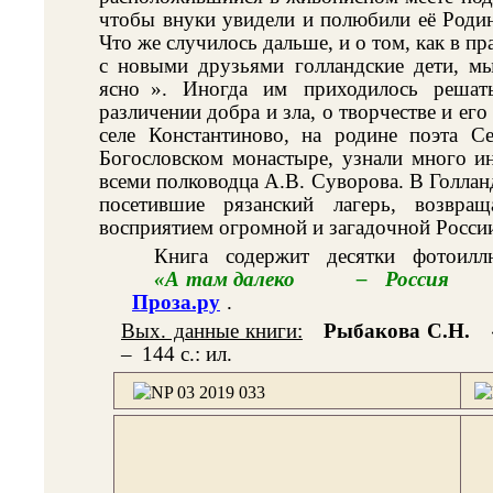
чтобы внуки увидели и полюбили её Родин
Что же случилось дальше, и о том, как в п
с новыми друзьями голландские дети, м
ясно
». Иногда им приходилось решат
различении добра и зла, о творчестве и ег
селе Константиново, на родине поэта С
Богословском монастыре, узнали много и
всеми полководца А.В. Суворова. В Голлан
посетившие рязанский лагерь, возвр
восприятием огромной и загадочной России
Книга содержит десятки фотоилл
«А там далеко
–
Россия
Проза.ру
.
Вых. данные книги:
Рыбакова С.Н.
–
144 с.: ил.