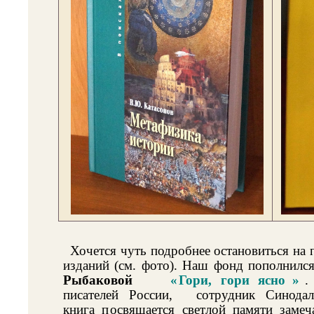
Хочется чуть подробнее остановиться на
изданий (см. фото). Наш фонд пополнилс
Рыбаковой
«
Гори, гори ясно
»
.
писателей России,
сотрудник Синодал
книга п
освящается светлой памяти замеча