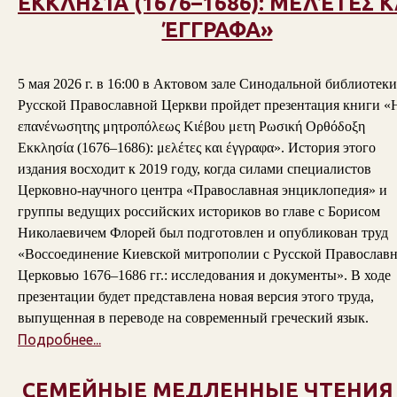
ΕΚΚΛΗΣΊΑ (1676–1686): ΜΕΛΈΤΕΣ Κ
ΈΓΓΡΑΦΑ»
5 мая 2026 г. в 16:00 в Актовом зале Синодальной библиотеки
Русской Православной Церкви пройдет презентация книги «
επανένωσητης μητροπόλεως Κιέβου μετη Ρωσική Ορθόδοξη
Εκκλησία (1676–1686): μελέτες και έγγραφα». История этого
издания восходит к 2019 году, когда силами специалистов
Церковно-научного центра «Православная энциклопедия» и
группы ведущих российских историков во главе с Борисом
Николаевичем Флорей был подготовлен и опубликован труд
«Воссоединение Киевской митрополии с Русской Православ
Церковью 1676–1686 гг.: исследования и документы». В ходе
презентации будет представлена новая версия этого труда,
выпущенная в переводе на современный греческий язык.
Подробнее...
СЕМЕЙНЫЕ МЕДЛЕННЫЕ ЧТЕНИЯ