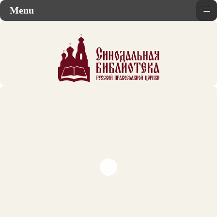
≡
Menu