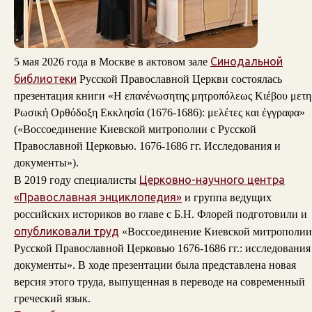
Синодальной
5 мая 2026 года в Москве в актовом зале
библиотеки
Русской Православной Церкви состоялась
презентация книги «Η επανένωσητης μητροπόλεως Κιέβου μετη
Ρωσική Ορθόδοξη Εκκλησία (1676-1686): μελέτες και έγγραφα»
(«Воссоединение Киевской митрополии с Русской
Православной Церковью. 1676-1686 гг. Исследования и
документы»).
Церковно-научного центра
В 2019 году специалисты
«Православная энциклопедия»
и группа ведущих
российских историков во главе с Б.Н. Флорей подготовили и
опубликовали труд
«Воссоединение Киевской митрополии
Русской Православной Церковью 1676-1686 гг.: исследования
документы». В ходе презентации была представлена новая
версия этого труда, выпущенная в переводе на современный
греческий язык.