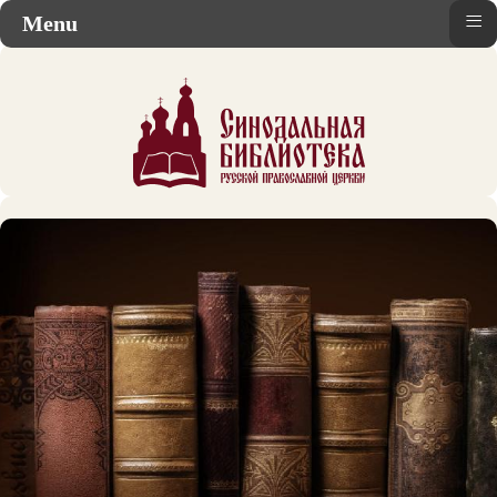
≡
Menu