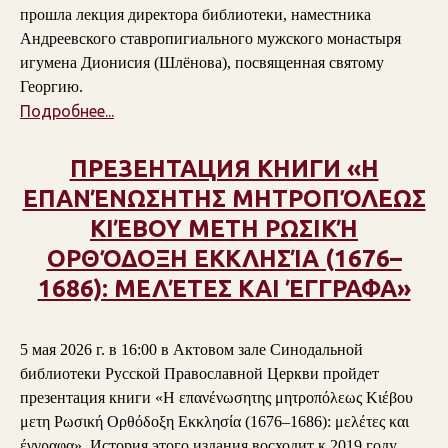
прошла лекция директора библиотеки, наместника
Андреевского ставропигиального мужского монастыря
игумена Дионисия (Шлёнова), посвященная святому
Георгию.
Подробнее...
ПРЕЗЕНТАЦИЯ КНИГИ «Η
ΕΠΑΝΈΝΩΣΗΤΗΣ ΜΗΤΡΟΠΌΛΕΩΣ
ΚΙΈΒΟΥ ΜΕΤΗ ΡΩΣΙΚΉ
ΟΡΘΌΔΟΞΗ ΕΚΚΛΗΣΊΑ (1676–
1686): ΜΕΛΈΤΕΣ ΚΑΙ ΈΓΓΡΑΦΑ»
5 мая 2026 г. в 16:00 в Актовом зале Синодальной
библиотеки Русской Православной Церкви пройдет
презентация книги «Η επανένωσητης μητροπόλεως Κιέβου
μετη Ρωσική Ορθόδοξη Εκκλησία (1676–1686): μελέτες και
έγγραφα». История этого издания восходит к 2019 году,