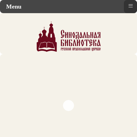
≡
Menu