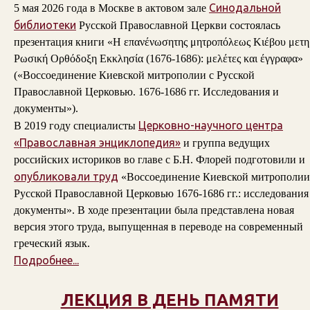
Синодальной
5 мая 2026 года в Москве в актовом зале
библиотеки
Русской Православной Церкви состоялась
презентация книги «Η επανένωσητης μητροπόλεως Κιέβου μετη
Ρωσική Ορθόδοξη Εκκλησία (1676-1686): μελέτες και έγγραφα»
(«Воссоединение Киевской митрополии с Русской
Православной Церковью. 1676-1686 гг. Исследования и
документы»).
Церковно-научного центра
В 2019 году специалисты
«Православная энциклопедия»
и группа ведущих
российских историков во главе с Б.Н. Флорей подготовили и
опубликовали труд
«Воссоединение Киевской митрополии
Русской Православной Церковью 1676-1686 гг.: исследования
документы». В ходе презентации была представлена новая
версия этого труда, выпущенная в переводе на современный
греческий язык.
Подробнее...
ЛЕКЦИЯ В ДЕНЬ ПАМЯТИ