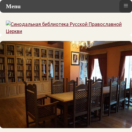
≡
Menu