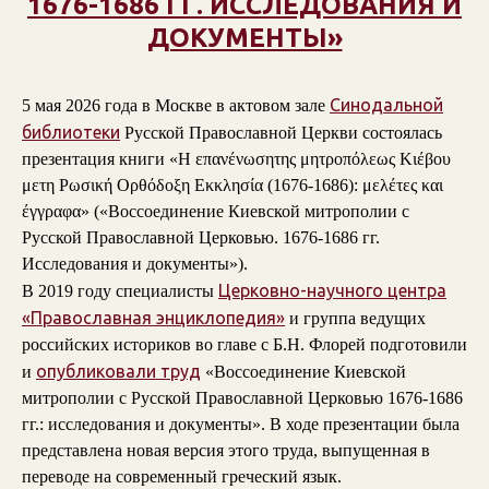
1676-1686 ГГ. ИССЛЕДОВАНИЯ И
ДОКУМЕНТЫ»
Синодальной
5 мая 2026 года в Москве в актовом зале
библиотеки
Русской Православной Церкви состоялась
презентация книги «Η επανένωσητης μητροπόλεως Κιέβου
μετη Ρωσική Ορθόδοξη Εκκλησία (1676-1686): μελέτες και
έγγραφα» («Воссоединение Киевской митрополии с
Русской Православной Церковью. 1676-1686 гг.
Исследования и документы»).
Церковно-научного центра
В 2019 году специалисты
«Православная энциклопедия»
и группа ведущих
российских историков во главе с Б.Н. Флорей подготовили
опубликовали труд
и
«Воссоединение Киевской
митрополии с Русской Православной Церковью 1676-1686
гг.: исследования и документы». В ходе презентации была
представлена новая версия этого труда, выпущенная в
переводе на современный греческий язык.