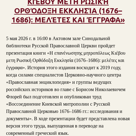
ΚΙΈΒΟΥ ΜΕΤΗ ΡΩΣΙΚΉ
ΟΡΘΌΔΟΞΗ ΕΚΚΛΗΣΊΑ (1676–
1686): ΜΕΛΈΤΕΣ ΚΑΙ ΈΓΓΡΑΦΑ»
5 мая 2026 г. в 16:00 в Актовом зале Синодальной
библиотеки Русской Православной Церкви пройдет
презентация книги «Η επανένωσητης μητροπόλεως Κιέβου
μετη Ρωσική Ορθόδοξη Εκκλησία (1676–1686): μελέτες και
έγγραφα». История этого издания восходит к 2019 году,
когда силами специалистов Церковно-научного центра
«Православная энциклопедия» и группы ведущих
российских историков во главе с Борисом Николаевичем
Флорей был подготовлен и опубликован труд
«Воссоединение Киевской митрополии с Русской
Православной Церковью 1676–1686 гг.: исследования и
документы». В ходе презентации будет представлена новая
версия этого труда, выпущенная в переводе на
современный греческий язык.