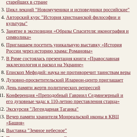
старейших в стране
Цикл лекций "Новомученики и исповедники российские"
Авторский курс "История христианской философии и
культуры"
Занятие в экспозиции «Образы Спасителя: иконография и
символика»
Приглашаем посетить уникальную выставку «История
России через историю храма: Романовы»
В Риме состоялась презентация книги «Православная
экклесиология и раскол на Украине»
Епископ Мефодий: наука не противоречит таинствам веры
Духовно-просветительский Иларион-центр приглашает
День памяти жертв политических репрессий
Конференция «Преподобный Гавриил Седмиезерный и
его духовные чада: к 110-летию преставления старца»
Экскурсия "Легендарная Таганка"
Вечер памяти хранителя Монреальской иконы в КВЦ
«Башня»
Выставка "Земное небесное"