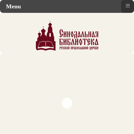
≡
Menu