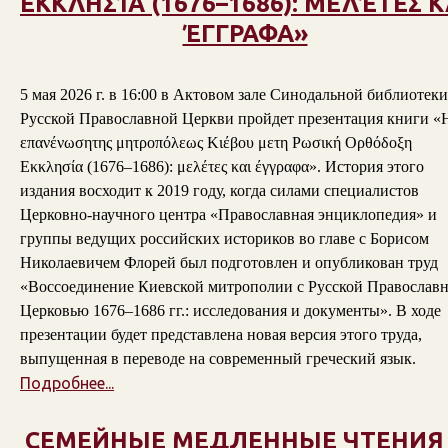
ΕΚΚΛΗΣΊΑ (1676–1686): ΜΕΛΈΤΕΣ Κ
ΈΓΓΡΑΦΑ»
5 мая 2026 г. в 16:00 в Актовом зале Синодальной библиотеки
Русской Православной Церкви пройдет презентация книги «
επανένωσητης μητροπόλεως Κιέβου μετη Ρωσική Ορθόδοξη
Εκκλησία (1676–1686): μελέτες και έγγραφα». История этого
издания восходит к 2019 году, когда силами специалистов
Церковно-научного центра «Православная энциклопедия» и
группы ведущих российских историков во главе с Борисом
Николаевичем Флорей был подготовлен и опубликован труд
«Воссоединение Киевской митрополии с Русской Православ
Церковью 1676–1686 гг.: исследования и документы». В ходе
презентации будет представлена новая версия этого труда,
выпущенная в переводе на современный греческий язык.
Подробнее...
СЕМЕЙНЫЕ МЕДЛЕННЫЕ ЧТЕНИЯ