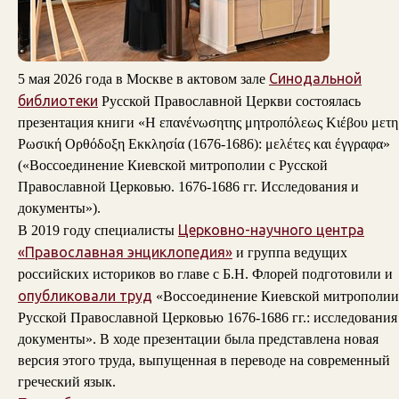
Синодальной
5 мая 2026 года в Москве в актовом зале
библиотеки
Русской Православной Церкви состоялась
презентация книги «Η επανένωσητης μητροπόλεως Κιέβου μετη
Ρωσική Ορθόδοξη Εκκλησία (1676-1686): μελέτες και έγγραφα»
(«Воссоединение Киевской митрополии с Русской
Православной Церковью. 1676-1686 гг. Исследования и
документы»).
Церковно-научного центра
В 2019 году специалисты
«Православная энциклопедия»
и группа ведущих
российских историков во главе с Б.Н. Флорей подготовили и
опубликовали труд
«Воссоединение Киевской митрополии
Русской Православной Церковью 1676-1686 гг.: исследования
документы». В ходе презентации была представлена новая
версия этого труда, выпущенная в переводе на современный
греческий язык.