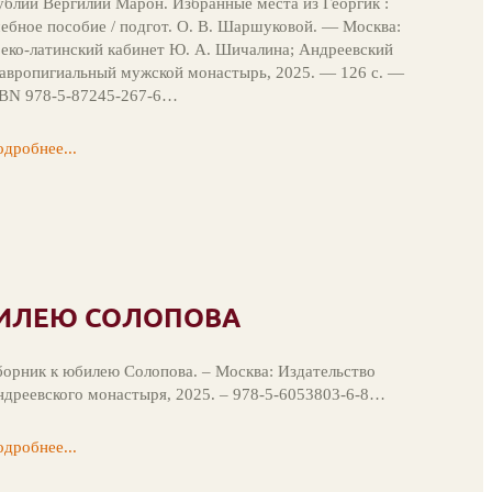
блий Вергилий Марон. Избранные места из Георгик :
ебное пособие / подгот. О. В. Шаршуковой. — Москва:
еко-латинский кабинет Ю. А. Шичалина; Андреевский
авропигиальный мужской монастырь, 2025. — 126 с. —
SBN 978-5-87245-267-6…
дробнее...
БИЛЕЮ СОЛОПОВА
орник к юбилею Солопова. – Москва: Издательство
дреевского монастыря, 2025. – 978-5-6053803-6-8…
дробнее...