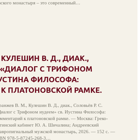
вского монастыря – это современный…
 КУЛЕШИН В. Д., ДИАК.,
. «ДИАЛОГ С ТРИФОНОМ
ИУСТИНА ФИЛОСОФА:
К ПЛАТОНОВСКОЙ РАМКЕ.
анжев В. М., Кулешин В. Д., диак., Соловьёв Р. С.
иалог с Трифоном иудеем» св. Иустина Философа:
мментарий к платоновской рамке. — Москва: Греко-
тинский кабинет Ю. А. Шичалина; Андреевский
авропигиальный мужской монастырь, 2026. — 152 с. —
SBN 978-5-87245-268-3…