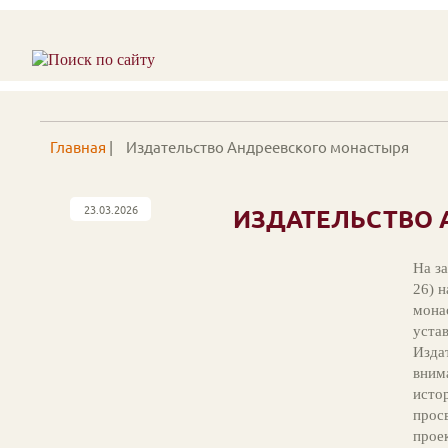
Главная
|
Издательство Андреевского монастыря
23.03.2026
ИЗДАТЕЛЬСТВО 
На з
26) 
мона
уста
Изда
вним
исто
прос
прое