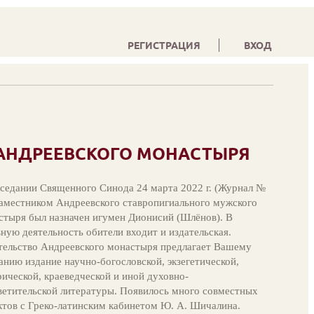
РЕГИСТРАЦИЯ
ВХОД
АНДРЕЕВСКОГО МОНАСТЫРЯ
аседании Священного Синода 24 марта 2022 г. (Журнал №
наместником Андреевского ставропигиального мужского
стыря был назначен игумен Дионисий (Шлёнов). В
вную деятельность обители входит и издательская.
тельство Андреевского монастыря предлагает Вашему
анию издание научно-богословской, экзегетической,
рической, краеведческой и иной духовно-
ветительской литературы. Появилось много совместных
ктов с Греко-латинским кабинетом Ю. А. Шичалина.