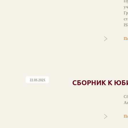
Пу
уч
Гр
ст
I
По
22.05.2025
СБОРНИК К Ю
Сб
Ан
По